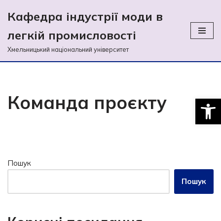
Кафедра індустрії моди в
Перейти
легкій промиcловості
до
вмісту
Хмельницький національний університет
Команда проєкту
Відкри
Пошук
Пошук