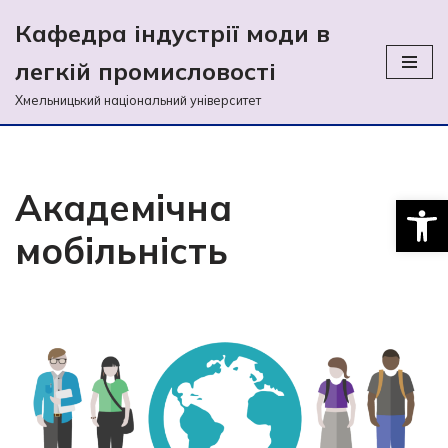
Кафедра індустрії моди в
Перейти
легкій промиcловості
до
вмісту
Хмельницький національний університет
Академічна
Відкри
мобільність