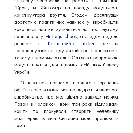
Світлану запросили на роботу в компанію
“Крок”, м. Житомир на посаду модельєра-
конструктора взуття. Згодом, досягнувши
достатніх практичних навичок у виробництві
вона вирішила не зупинятись на досягнутому,
працювала у
Hi Legs shoes
, а згодом подала
резюме в
Kachorovska atelier
, де їй
запропонували посаду дизайнера. Працюючи в
такому відомому ательє Світлана розробляла
моделі взуття для відомих осіб шоу-бізнесу
України.
З початком повномасштабного вторгнення
рф Світлана наважитись на відкриття власного
виробництва, про яке дівчина завжди мріяла.
Разом з чоловіком, вони три роки відкладали
кошти та планували створити невеличку
майстерню, в якій Світлана мала працювати
сама.