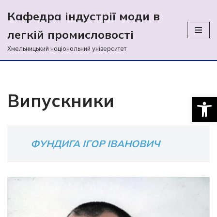
Кафедра індустрії моди в
Перейти
легкій промиcловості
до
вмісту
Хмельницький національний університет
Випускники
Відкри
ФУНДИГА ІГОР ІВАНОВИЧ