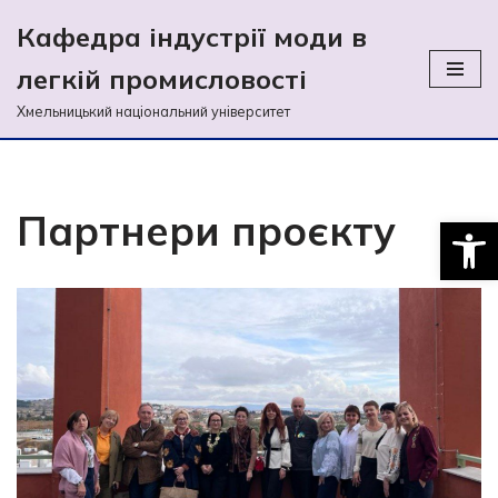
Кафедра індустрії моди в
Перейти
легкій промиcловості
до
вмісту
Хмельницький національний університет
Партнери проєкту
Відкри