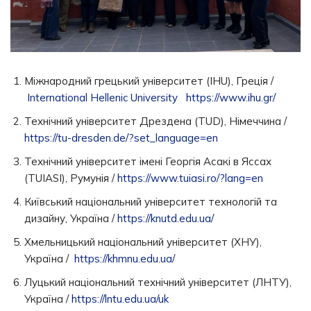
Міжнародний грецький університет (IНU), Греція /
International Hellenic University
https://www.ihu.gr/
Технічний університет Дрездена (TUD), Німеччина /
https://tu-dresden.de/?set_language=en
Технічний університет імені Георгія Асакі в Яссах
(TUIASI), Румунія /
https://www.tuiasi.ro/?lang=en
Київський національний університет технологій та
дизайну, Україна /
https://knutd.edu.ua/
Хмельницький національний університет (ХНУ),
Україна /
https://khmnu.edu.ua/
Луцький національний технічний університет (ЛНТУ),
Україна /
https://lntu.edu.ua/uk