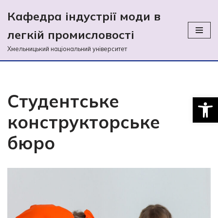
Кафедра індустрії моди в
Перейти
легкій промиcловості
до
вмісту
Хмельницький національний університет
Студентське
Відкри
конструкторське
бюро